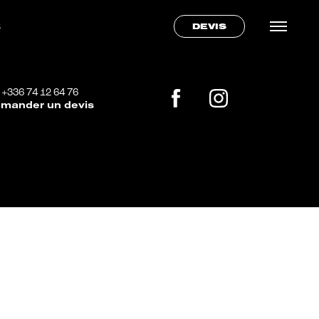
S
DEVIS
+336 74 12 64 76
mander un devis